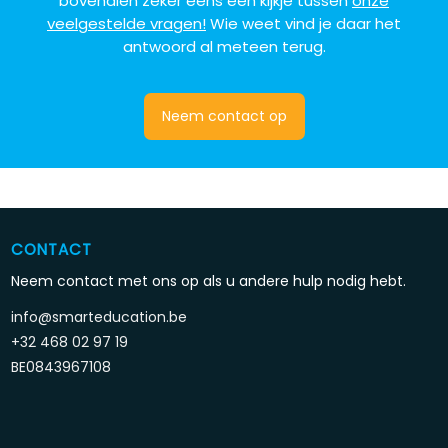
bovendien zeker eens een kijkje tussen
onze
veelgestelde vragen!
Wie weet
vind je daar het
antwoord al meteen terug.
Neem contact op
CONTACT
Neem contact met ons op als u andere hulp nodig hebt.
info@smarteducation.be
+32 468 02 97 19
BE0843967108