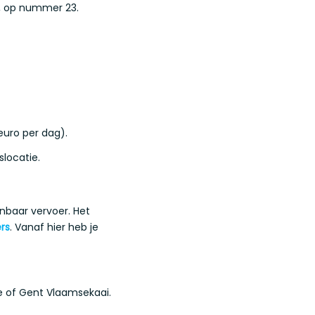
, op nummer 23.
euro per dag).
locatie.
enbaar vervoer. Het
rs
. Vanaf hier heb je
e of Gent Vlaamsekaai.