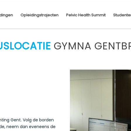
dingen
Opleidingstrajecten
Pelvic Health Summit
Studente
USLOCATIE
GYMNA GENTB
hting Gent. Volg de borden
ende, neem dan eveneens de