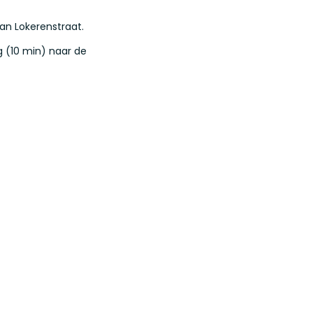
Van Lokerenstraat.
g (10 min) naar de