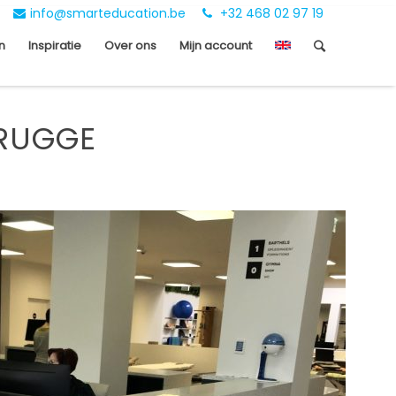
info@smarteducation.be
+32 468 02 97 19
n
Inspiratie
Over ons
Mijn account
RUGGE