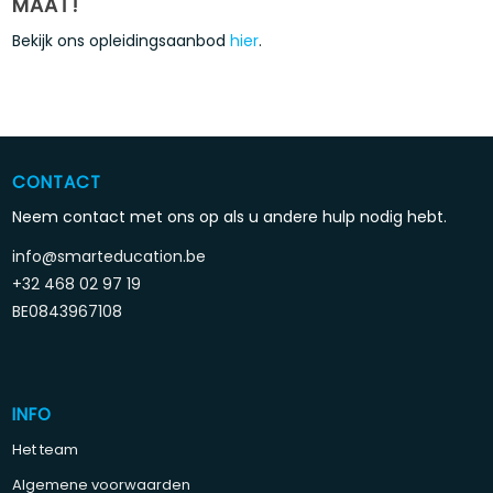
MAAT!
Bekijk ons opleidingsaanbod
hier
.
CONTACT
Neem contact met ons op als u andere hulp nodig hebt.
info@smarteducation.be
+32 468 02 97 19
BE0843967108
INFO
Het team
Algemene voorwaarden