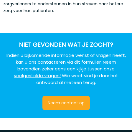
zorgverleners te ondersteunen in hun streven naar betere
zorg voor hun patiënten.
NIET GEVONDEN WAT JE ZOCHT?
Indien u bijkomende informatie wenst of vragen heeft,
kan u ons contacteren via dit
formulier. Neem
bovendien zeker eens een kijkje tussen
onze
veelgestelde vragen!
Wie weet
vind je daar het
antwoord al meteen terug.
Neem contact op