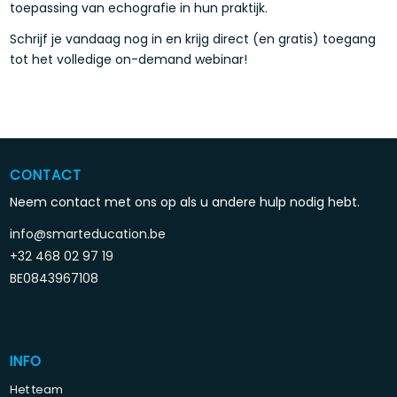
toepassing van echografie in hun praktijk.
Schrijf je vandaag nog in en krijg direct (en gratis) toegang
tot het volledige on-demand webinar!
CONTACT
Neem contact met ons op als u andere hulp nodig hebt.
info@smarteducation.be
+32 468 02 97 19
BE0843967108
INFO
Het team