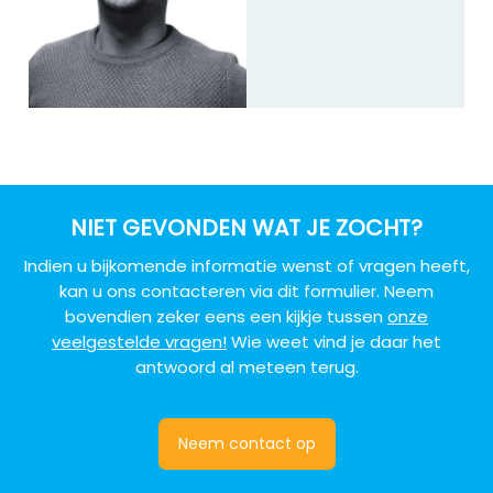
NIET GEVONDEN WAT JE ZOCHT?
Indien u bijkomende informatie wenst of vragen heeft,
kan u ons contacteren via dit
formulier. Neem
bovendien zeker eens een kijkje tussen
onze
veelgestelde vragen!
Wie weet
vind je daar het
antwoord al meteen terug.
Neem contact op