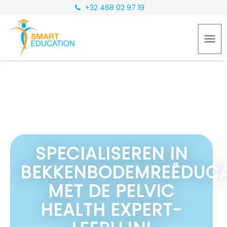
+32 468 02 97 19
SPECIALISEREN IN
BEKKENBODEMREËDUCA
MET DE PELVIC
HEALTH EXPERT-