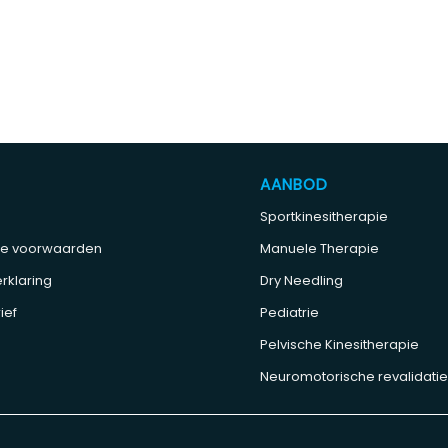
AANBOD
Sportkinesitherapie
e voorwaarden
Manuele Therapie
rklaring
Dry Needling
ief
Pediatrie
Pelvische Kinesitherapie
Neuromotorische revalidati