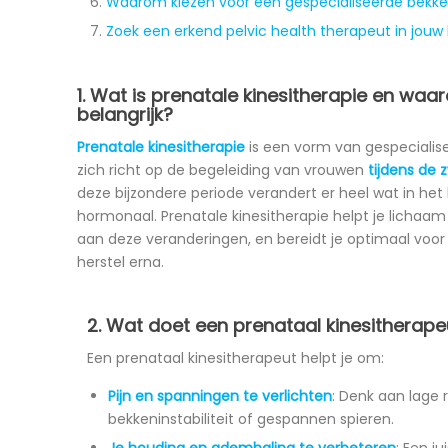
Waarom kiezen voor een gespecialiseerde bek
Zoek een erkend pelvic health therapeut in jouw
1. Wat is prenatale kinesitherapie en waar
belangrijk?
Prenatale kinesitherapie
is een vorm van gespecialise
zich richt op de begeleiding van vrouwen
tijdens de
deze bijzondere periode verandert er heel wat in het 
hormonaal. Prenatale kinesitherapie helpt je lichaam
aan deze veranderingen, en bereidt je optimaal voor
herstel erna.
2. Wat doet een prenataal kinesitherape
Een prenataal kinesitherapeut helpt je om:
Pijn en spanningen te verlichten
: Denk aan lage r
bekkeninstabiliteit of gespannen spieren.
Je houding en ademhaling te verbeteren
: Een j