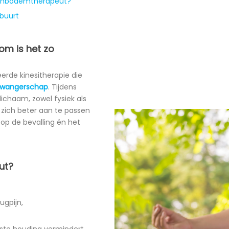
kenbodemtherapeut?
 buurt
om is het zo
erde kinesitherapie die
 zwangerschap
. Tijdens
lichaam, zowel fysiek als
 zich beter aan te passen
 op de bevalling én het
ut?
ugpijn,
uiste houding vermindert