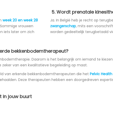
5. Wordt prenatale kinesit
en
week 20 en week 28
Ja. In België heb je recht op terugb
n. Sommige vrouwen
zwangerschap
, mits een voorschrif
n iets later om zich
worden gedeeltelijk terugbetaald vi
seerde bekkenbodemtherapeut?
kkenbodemtherapie. Daarom is het belangrijk om iemand te kiezen
e zeker van een kwalitatieve begeleiding op maat.
teld van erkende bekkenbodemtherapeuten die het
Pelvic Health
aalden. Deze therapeuten hebben een doorgedreven expertise 
t in jouw buurt