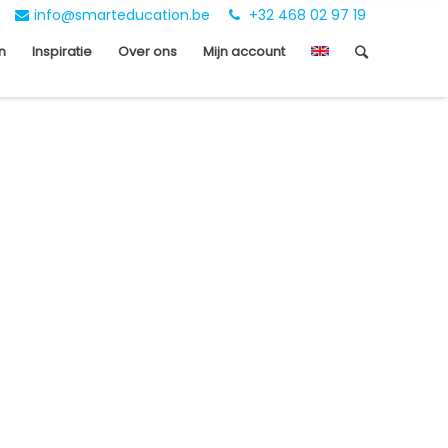
info@smarteducation.be
+32 468 02 97 19
n
Inspiratie
Over ons
Mijn account