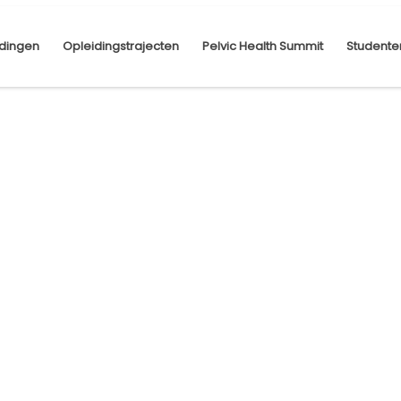
dingen
Opleidingstrajecten
Pelvic Health Summit
Studente