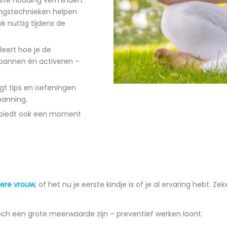
ingstechnieken helpen
k nuttig tijdens de
 leert hoe je de
pannen én activeren –
ijgt tips en oefeningen
panning.
e biedt ook een moment
ere vrouw
, of het nu je eerste kindje is of je al ervaring hebt. Ze
och een grote meerwaarde zijn – preventief werken loont.