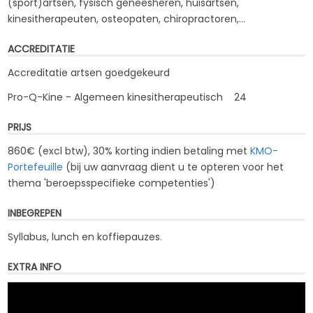
(sport)artsen, fysisch geneesheren, huisartsen,
kinesitherapeuten, osteopaten, chiropractoren,...
ACCREDITATIE
Accreditatie artsen goedgekeurd
Pro-Q-Kine - Algemeen kinesitherapeutisch 24
PRIJS
860€ (excl btw), 30% korting indien betaling met
KMO-
Portefeuille
(bij uw aanvraag dient u te opteren voor het
thema '
beroepsspecifieke competenties
')
INBEGREPEN
Syllabus, lunch en koffiepauzes.
EXTRA INFO