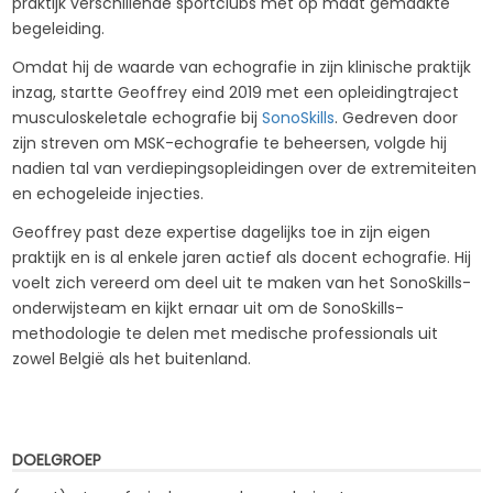
praktijk verschillende sportclubs met op maat gemaakte
begeleiding.
Omdat hij de waarde van echografie in zijn klinische praktijk
inzag, startte Geoffrey eind 2019 met een opleidingtraject
musculoskeletale echografie bij
SonoSkills
. Gedreven door
zijn streven om MSK-echografie te beheersen, volgde hij
nadien tal van verdiepingsopleidingen over de extremiteiten
en echogeleide injecties.
Geoffrey past deze expertise dagelijks toe in zijn eigen
praktijk en is al enkele jaren actief als docent echografie. Hij
voelt zich vereerd om deel uit te maken van het SonoSkills-
onderwijsteam en kijkt ernaar uit om de SonoSkills-
methodologie te delen met medische professionals uit
zowel België als het buitenland.
DOELGROEP