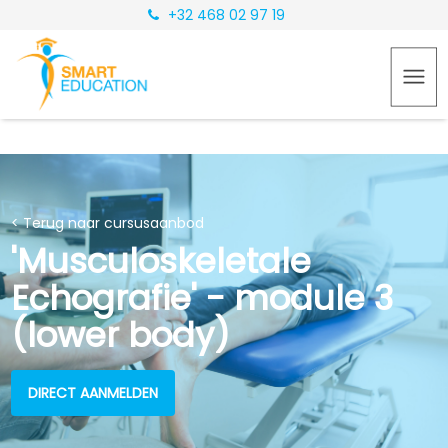
+32 468 02 97 19
< Terug naar cursusaanbod
'Musculoskeletale
Echografie' - module 3
(lower body)
DIRECT AANMELDEN