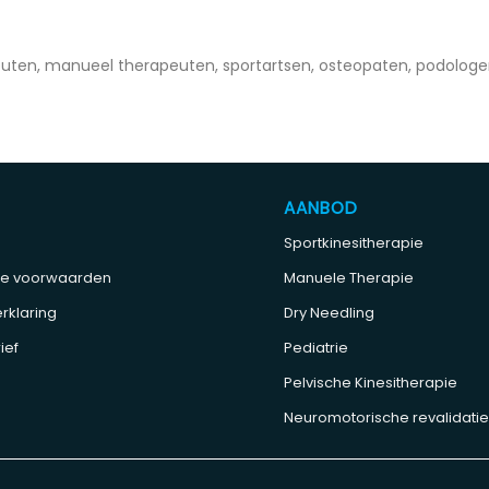
euten, manueel therapeuten, sportartsen, osteopaten, podologe
AANBOD
Sportkinesitherapie
e voorwaarden
Manuele Therapie
rklaring
Dry Needling
ief
Pediatrie
Pelvische Kinesitherapie
Neuromotorische revalidati