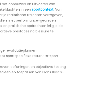
nd het opbouwen én uitvoeren van
nkelklachten in een
sportcontext
. Van
er je realistische trajecten vormgeven,
ullen met performance-gedreven
 en praktische opdrachten krijg je de
ortieve prestaties na blessure te
ige revalidatieplannen
ot sportspecifieke return-to-sport
even oefeningen en objectieve testing
tegieën en toepassen van Frans Bosch-