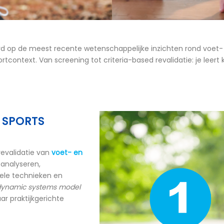
d op de meest recente wetenschappelijke inzichten rond voet- 
rtcontext. Van screening tot criteria-based revalidatie: je lee
N SPORTS
revalidatie van
voet- en
s analyseren,
ele technieken en
dynamic systems model
r praktijkgerichte