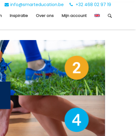
info@smarteducation.be
+32 468 02 97 19
n
Inspiratie
Over ons
Mijn account