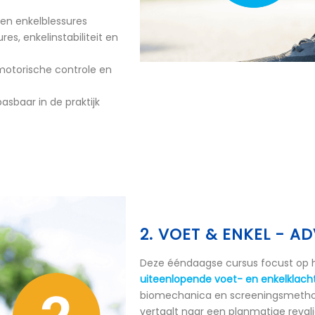
 en enkelblessures
res, enkelinstabiliteit en
 motorische controle en
sbaar in de praktijk
2. VOET & ENKEL - 
Deze ééndaagse cursus focust op 
uiteenlopende voet- en enkelklach
biomechanica en screeningsmethode
vertaalt naar een planmatige revali