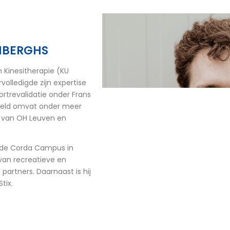
NBERGHS
 Kinesitherapie (KU
rvolledigde zijn expertise
rtrevalidatie onder Frans
wereld omvat onder meer
d van OH Leuven en
de Corda Campus in
 van recreatieve en
partners. Daarnaast is hij
tix.