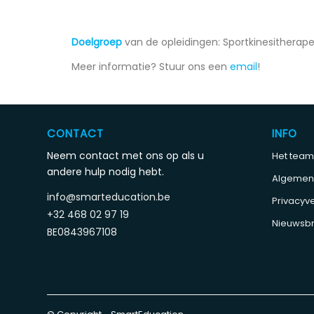
Doelgroep
van de opleidingen: Sportkinesitherap
Meer informatie? Stuur ons een
email
!
CONTACT
INFO
Neem contact met ons op als u
Het team
andere hulp nodig hebt.
Algemen
info@smarteducation.be
Privacyve
+32 468 02 97 19
Nieuwsbr
BE0843967108