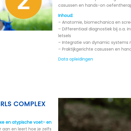
casussen en hands-on oefentherapi
Inhoud:
– Anatomie, biomechanica en scree
– Differentiaal diagnostiek bij o.a. i
letsels
– Integratie van dynamic systems 
– Praktijkgerichte casussen en han
Data opleidingen
EARLS COMPLEX
e en atypische voet- en
r aan en leert hoe je zelfs