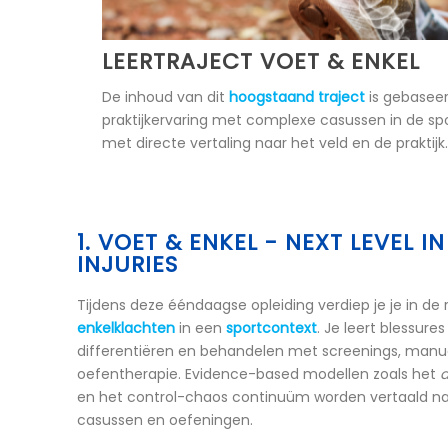
LEERTRAJECT VOET & ENKEL
De inhoud van dit
hoogstaand traject
is gebaseer
praktijkervaring met complexe casussen in de spo
met directe vertaling naar het veld en de praktijk.
1. VOET & ENKEL - NEXT LEVEL I
INJURIES
Tijdens deze ééndaagse opleiding verdiep je je in de 
enkelklachten
in een
sportcontext
. Je leert blessure
differentiëren en behandelen met screenings, manu
oefentherapie. Evidence-based modellen zoals het
en het control-chaos continuüm worden vertaald naa
casussen en oefeningen.