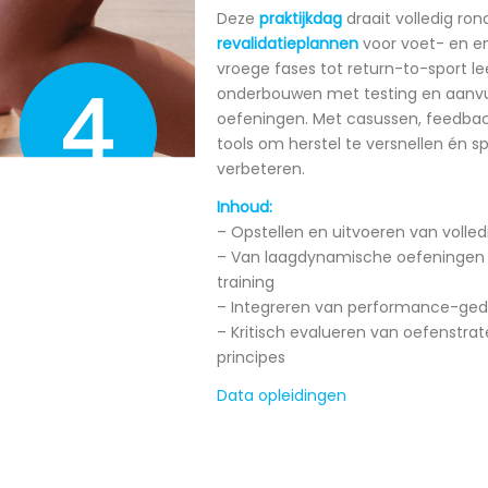
Deze
praktijkdag
draait volledig ro
revalidatieplannen
voor voet- en e
vroege fases tot return-to-sport le
onderbouwen met testing en aanv
oefeningen. Met casussen, feedback
tools om herstel te versnellen én sp
verbeteren.
Inhoud:
– Opstellen en uitvoeren van volled
– Van laagdynamische oefeningen t
training
– Integreren van performance-gedr
– Kritisch evalueren van oefenstra
principes
Data opleidingen