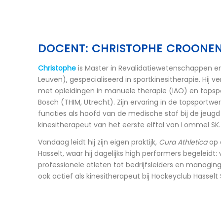
DOCENT: CHRISTOPHE CROONE
Christophe
is Master in Revalidatiewetenschappen en
Leuven), gespecialiseerd in sportkinesitherapie. Hij ve
met opleidingen in manuele therapie (IAO) en topspo
Bosch (THIM, Utrecht). Zijn ervaring in de topsport
functies als hoofd van de medische staf bij de jeug
kinesitherapeut van het eerste elftal van Lommel SK.
Vandaag leidt hij zijn eigen praktijk,
Cura Athletica
op 
Hasselt, waar hij dagelijks high performers begeleidt:
professionele atleten tot bedrijfsleiders en managing 
ook actief als kinesitherapeut bij Hockeyclub Hasselt S