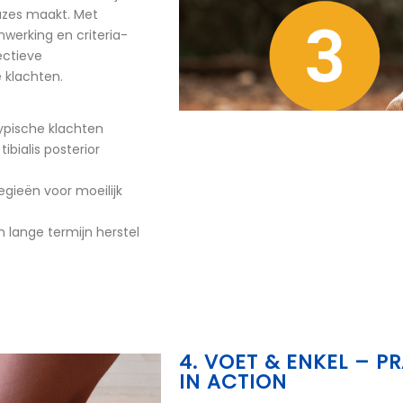
uzes maakt. Met
werking en criteria-
ectieve
 klachten.
typische klachten
bialis posterior
egieën voor moeilijk
n lange termijn herstel
4. VOET & ENKEL – 
IN ACTION