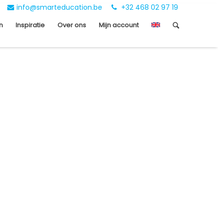
info@smarteducation.be
+32 468 02 97 19
n
Inspiratie
Over ons
Mijn account