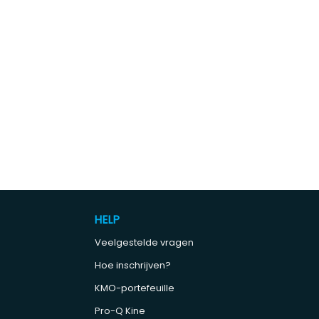
HELP
Veelgestelde vragen
Hoe inschrijven?
KMO-portefeuille
Pro-Q Kine