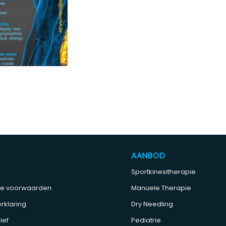
AANBOD
Sportkinesitherapie
e voorwaarden
Manuele Therapie
rklaring
Dry Needling
ief
Pediatrie