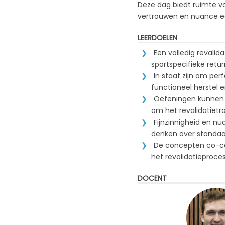
Deze dag biedt ruimte vo
vertrouwen en nuance een
LEERDOELEN
Een volledig revali
sportspecifieke retu
In staat zijn om pe
functioneel herstel 
Oefeningen kunnen 
om het revalidatietra
Fijnzinnigheid en n
denken over standaar
De concepten co-con
het revalidatieproce
DOCENT