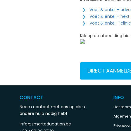
Voet & enkel – adv
Voet & enkel – next l
Voet & enkel – clini
Klik op de afbeelding hie
DIRECT AANMELD
CONTACT
INFO
Neem contact met ons op als u
Het team
andere hulp nodig hebt.
Algemen
info@smarteducation.be
Privacyve