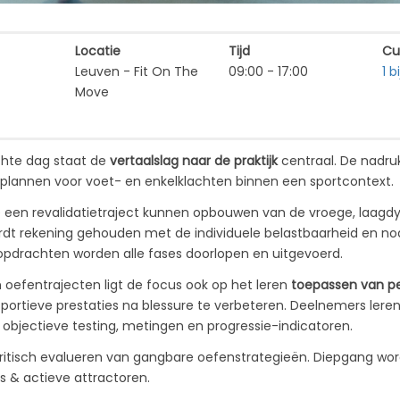
Locatie
Tijd
Cu
Leuven - Fit On The 
09:00 - 17:00
1 
Move
ichte dag staat de
vertaalslag naar de praktijk
centraal. De nadruk
ieplannen voor voet- en enkelklachten binnen een sportcontext.
 een revalidatietraject kunnen opbouwen van de vroege, laagdy
wordt rekening gehouden met de individuele belastbaarheid en no
opdrachten worden alle fases doorlopen en uitgevoerd.
oefentrajecten ligt de focus ook op het leren
toepassen van p
 sportieve prestaties na blessure te verbeteren. Deelnemers le
n objectieve testing, metingen en progressie-indicatoren.
kritisch evalueren van gangbare oefenstrategieën. Diepgang word
es & actieve attractoren.