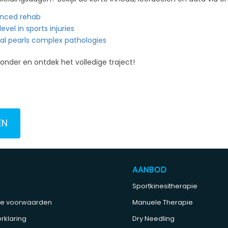
anced rehab
evel in sports injuries
cal pearls complex pathologies
ronder en ontdek het volledige traject!
EN
AANBOD
Sportkinesitherapie
e voorwaarden
Manuele Therapie
rklaring
Dry Needling