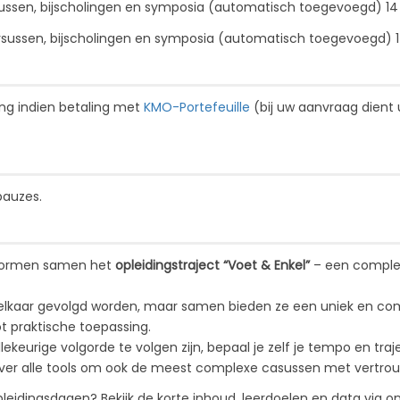
ussen, bijscholingen en symposia (automatisch toegevoegd) 14
ursussen, bijscholingen en symposia (automatisch toegevoegd) 
ing indien betaling met
KMO-Portefeuille
(bij uw aanvraag dient 
pauzes.
 vormen samen het
opleidingstraject “Voet & Enkel”
– een complete
 elkaar gevolgd worden, maar samen bieden ze een uniek en co
ot praktische toepassing.
ekeurige volgorde te volgen zijn, bepaal je zelf je tempo en tra
 over alle tools om ook de meest complexe casussen met vertro
pleidingsdagen? Bekijk de korte inhoud, leerdoelen en data via on