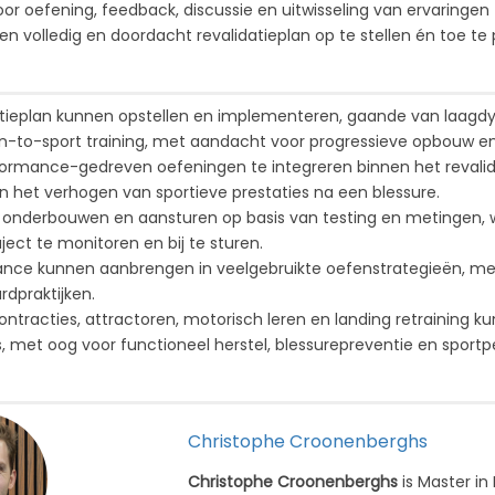
or oefening, feedback, discussie en uitwisseling van ervaringen 
 volledig en doordacht revalidatieplan op te stellen én toe te 
datieplan kunnen opstellen en implementeren, gaande van laagd
rn-to-sport training, met aandacht voor progressieve opbouw en
rformance-gedreven oefeningen te integreren binnen het revalid
en het verhogen van sportieve prestaties na een blessure.
onderbouwen en aansturen op basis van testing en metingen, w
ject te monitoren en bij te sturen.
uance kunnen aanbrengen in veelgebruikte oefenstrategieën, met 
dpraktijken.
tracties, attractoren, motorisch leren en landing retraining 
s, met oog voor functioneel herstel, blessurepreventie en sport
Christophe Croonenberghs
Christophe Croonenberghs
is Master in