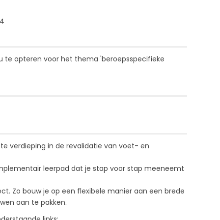
14
u te opteren voor het thema '
beroepsspecifieke
 verdieping in de revalidatie van voet- en
mplementair leerpad dat je stap voor stap meeneemt
ject. Zo bouw je op een flexibele manier aan een brede
uwen aan te pakken.
derstaande links: