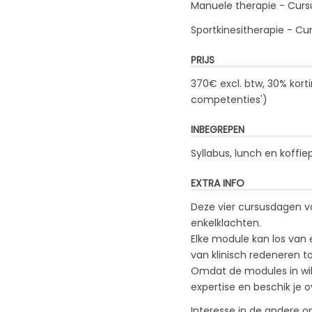
Manuele therapie - Curs
Sportkinesitherapie - C
PRIJS
370€ excl. btw, 30% kort
competenties
')
INBEGREPEN
Syllabus, lunch en koffie
EXTRA INFO
Deze vier cursusdagen
enkelklachten.
Elke module kan los van
van klinisch redeneren t
Omdat de modules in will
expertise en beschik je
Interesse in de andere o