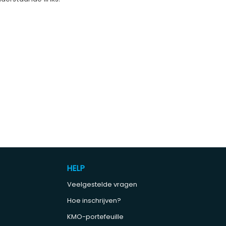
HELP
Veelgestelde vragen
Hoe inschrijven?
KMO-portefeuille