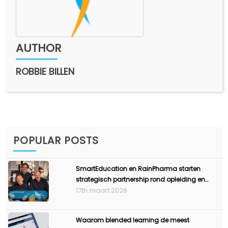
AUTHOR
ROBBIE BILLEN
POPULAR POSTS
SmartEducation en RainPharma starten
strategisch partnership rond opleiding en
ondernemerschap
17th maart 2026
Waarom blended learning de meest