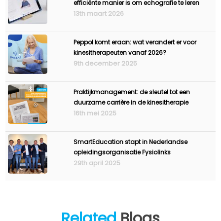
efficiënte manier is om echografie te leren
13th maart 2026
Peppol komt eraan: wat verandert er voor
kinesitherapeuten vanaf 2026?
9th december 2025
Praktijkmanagement: de sleutel tot een
duurzame carrière in de kinesitherapie
16th mei 2025
SmartEducation stapt in Nederlandse
opleidingsorganisatie Fysiolinks
29th april 2025
Related
Blogs