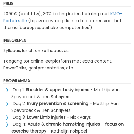
PRIJS
2090€ (excl. btw), 30% korting indien betaling met
KMO-
Portefeuille
(bij uw aanvraag dient u te opteren voor het
thema '
beroepsspecifieke competenties
')
INBEGREPEN
Syllabus, lunch en koffiepauzes.
Toegang tot online leerplatform met extra content,
PowerTalks, gastpresentaties, etc.
PROGRAMMA
Dag 1:
Shoulder & upper body injuries
- Matthijs Van
Speybroeck & Lien Schrijvers
Dag 2:
Injury prevention & screening
- Matthijs Van
Speybroeck & Lien Schrijvers
Dag 3:
Lower Limb Injuries
- Nick Parys
Dag 4:
Acute & chronic hamstring injuries – focus on
exercise therapy
- Kathelijn Polspoel