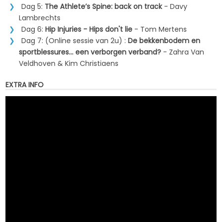
Dag 5:
The Athlete’s Spine: back on track
- Davy
Lambrechts
Dag 6:
Hip Injuries - Hips don't lie
- Tom Mertens
Dag 7: (Online sessie van 2u) :
De bekkenbodem en
sportblessures… een verborgen verband?
- Zahra Van
Veldhoven & Kim Christiaens
EXTRA INFO