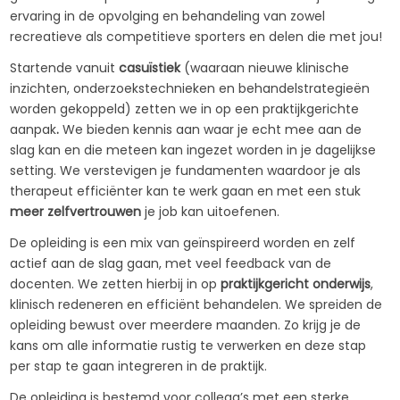
ervaring in de opvolging en behandeling van zowel
recreatieve als competitieve sporters en delen die met jou!
Startende vanuit
casuïstiek
(waaraan nieuwe klinische
inzichten, onderzoekstechnieken en behandelstrategieën
worden gekoppeld) zetten we in op een
praktijkgerichte
aanpak
.
We bieden kennis aan waar je echt mee aan de
slag kan en die meteen kan ingezet worden in je dagelijkse
setting. We verstevigen je fundamenten waardoor je als
therapeut efficiënter kan te werk gaan en met een stuk
meer zelfvertrouwen
je job kan uitoefenen.
De opleiding is een mix van geïnspireerd worden en zelf
actief aan de slag gaan, met veel feedback van de
docenten. We zetten hierbij in op
praktijkgericht onderwijs
,
klinisch redeneren en efficiënt behandelen. We spreiden de
opleiding bewust over meerdere maanden. Zo krijg je de
kans om alle informatie rustig te verwerken en deze stap
per stap te gaan integreren in de praktijk.
De opleiding is bestemd voor collega’s met een sterke