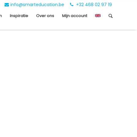
info@smarteducation.be
+32 468 02 97 19
n
Inspiratie
Over ons
Mijn account