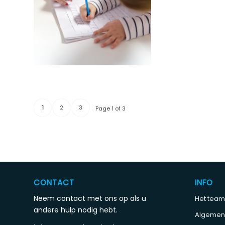
1
2
3
Page 1 of 3
CONTACT
INFO
Neem contact met ons op als u
Het team
andere hulp nodig hebt.
Algemen