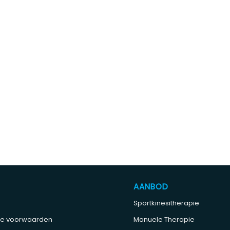
AANBOD
Sportkinesitherapie
e voorwaarden
Manuele Therapie