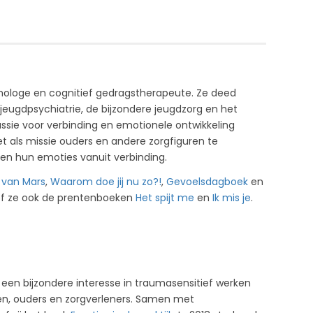
chologe en cognitief gedragstherapeute. Ze deed
jeugdpsychiatrie, de bijzondere jeugdzorg en het
ssie voor verbinding en emotionele ontwikkeling
 als missie ouders en andere zorgfiguren te
 en hun emoties vanuit verbinding.
van Mars
,
Waarom doe jij nu zo?!
,
Gevoelsdagboek
en
ef ze ook de prentenboeken
Het spijt me
en
Ik mis je
.
 een bijzondere interesse in traumasensitief werken
ren, ouders en zorgverleners. Samen met