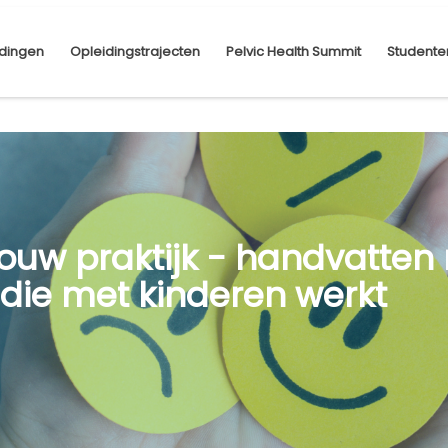
dingen
Opleidingstrajecten
Pelvic Health Summit
Studente
jouw praktijk - handvatten
 die met kinderen werkt