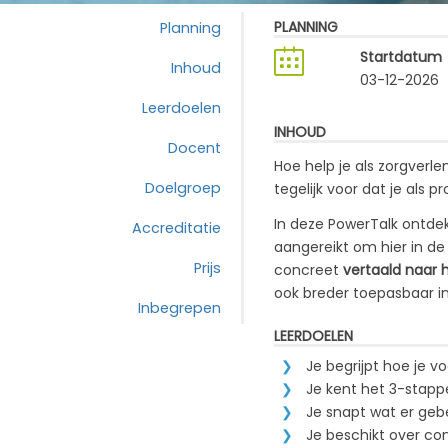
PLANNING
Planning
Startdatum
Inhoud
03-12-2026
Leerdoelen
INHOUD
Docent
Hoe help je als zorgverl
Doelgroep
tegelijk voor dat je als p
In deze PowerTalk ontdek
Accreditatie
aangereikt om hier in de
Prijs
concreet
vertaald naar 
ook breder toepasbaar i
Inbegrepen
LEERDOELEN
Je begrijpt hoe je v
Je kent het 3-stap
Je snapt wat er geb
Je beschikt over co