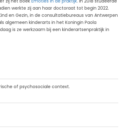
f zij het boek
Emoties in de praktijk
. In 2018 studeerde
Nadien werkte zij aan haar doctoraat tot begin 2022.
j Kind en Gezin, in de consultatiebureaus van Antwerpen
 als algemeen kinderarts in het Koningin Paola
aag is ze werkzaam bij een kinderartsenpraktijk in
rische of psychosociale context.