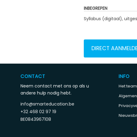
INBEGREPEN
Syllabus (digitaal), uit
DIRECT AANMELD
CONTACT
INFO
Neem contact met ons op als u
Het team
andere hulp nodig hebt.
Algemen
info@smarteducation.be
Privacyve
+32 468 02 97 19
Nieuwsbr
BE0843967108