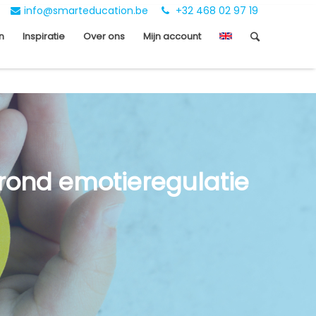
info@smarteducation.be
+32 468 02 97 19
n
Inspiratie
Over ons
Mijn account
 rond emotieregulatie