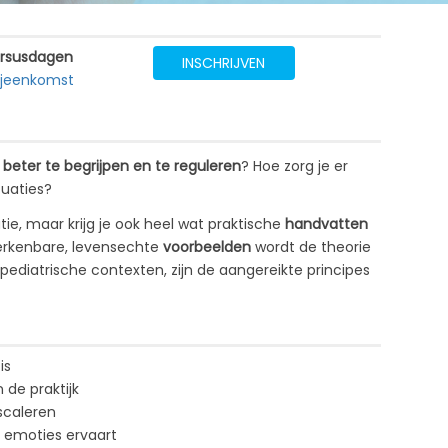
rsusdagen
INSCHRIJVEN
bijeenkomst
beter te begrijpen en te reguleren
? Hoe zorg je er
tuaties?
ie, maar krijg je ook heel wat praktische
handvatten
herkenbare, levensechte
voorbeelden
wordt de theorie
 pediatrische contexten, zijn de aangereikte principes
 is
de praktijk
scaleren
e emoties ervaart