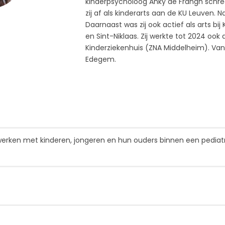
kinderpsycholoog Anky de Frangh schree
zij af als kinderarts aan de KU Leuven. 
Daarnaast was zij ook actief als arts bi
en Sint-Niklaas. Zij werkte tot 2024 ook
Kinderziekenhuis (ZNA Middelheim). Vand
Edegem.
werken met kinderen, jongeren en hun ouders binnen een pediat