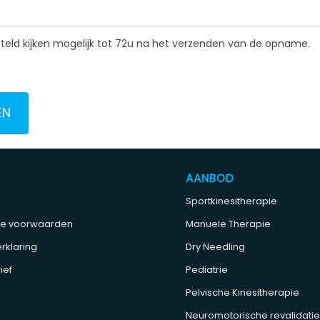
gesteld kijken mogelijk tot 72u na het verzenden van de opname.
EN
AANBOD
Sportkinesitherapie
e voorwaarden
Manuele Therapie
rklaring
Dry Needling
ief
Pediatrie
Pelvische Kinesitherapie
Neuromotorische revalidati