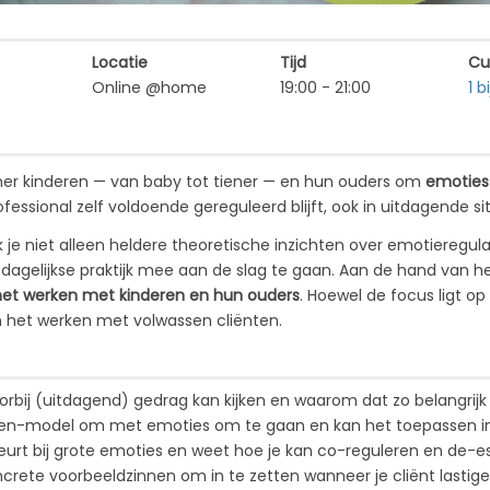
Locatie
Tijd
Cu
Online @home
19:00 - 21:00
1 
ener kinderen — van baby tot tiener — en hun ouders om
emoties 
rofessional zelf voldoende gereguleerd blijft, ook in uitdagende si
 je niet alleen heldere theoretische inzichten over emotieregulat
 dagelijkse praktijk mee aan de slag te gaan. Aan de hand van 
het werken met kinderen en hun ouders
. Hoewel de focus ligt op
n het werken met volwassen cliënten.
oorbij (uitdagend) gedrag kan kijken en waarom dat zo belangrijk
pen-model om met emoties om te gaan en kan het toepassen in 
eurt bij grote emoties en weet hoe je kan co-reguleren en de-e
ncrete voorbeeldzinnen om in te zetten wanneer je cliënt lastig