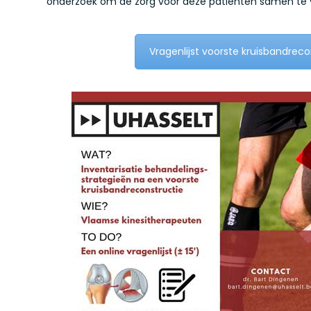
onderzoek om de zorg voor deze patiënten samen te 
Vragenlijst voorste kruisbandreco