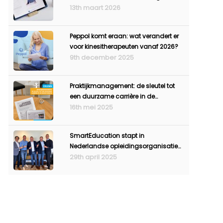
leren
13th maart 2026
Peppol komt eraan: wat verandert er
voor kinesitherapeuten vanaf 2026?
9th december 2025
Praktijkmanagement: de sleutel tot
een duurzame carrière in de
kinesitherapie
16th mei 2025
SmartEducation stapt in
Nederlandse opleidingsorganisatie
Fysiolinks
29th april 2025