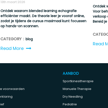
13th maart 2026
Ontdek w
Ontdek waarom blended learning echografie
Voor beha
efficiënter maakt. De theorie leer je vooraf online,
verkoop 
zodat je tijdens de cursus maximaal kunt focussen
Bereid je 
op hands-on scannen.
CATEGO
CATEGORY :
blog
Read 
Read More
AANBOD
Sportkinesitherapie
e voorwaarden
Manuele Therapie
rklaring
Dry Needling
ief
Pediatrie