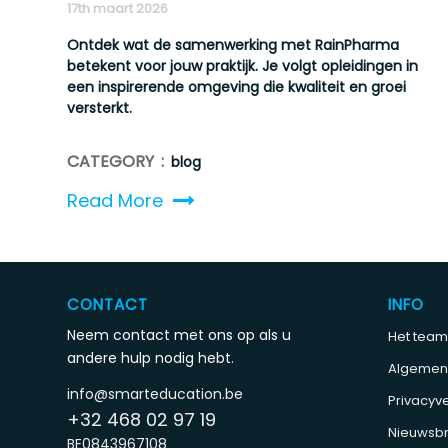
17th maart 2026
Ontdek wat de samenwerking met RainPharma
betekent voor jouw praktijk. Je volgt opleidingen in
een inspirerende omgeving die kwaliteit en groei
versterkt.
CATEGORY :
blog
Read More
CONTACT
INFO
Neem contact met ons op als u
Het team
andere hulp nodig hebt.
Algemen
info@smarteducation.be
Privacyve
+32 468 02 97 19
Nieuwsbr
BE0843967108