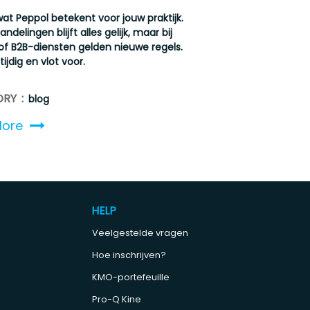
at Peppol betekent voor jouw praktijk.
ndelingen blijft alles gelijk, maar bij
of B2B-diensten gelden nieuwe regels.
tijdig en vlot voor.
RY :
blog
More
HELP
Veelgestelde vragen
Hoe inschrijven?
KMO-portefeuille
Pro-Q Kine