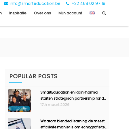
info@smarteducation.be
+32 468 02 97 19
n
Inspiratie
Over ons
Mijn account
POPULAR POSTS
SmartEducation en RainPharma
starten strategisch partnership rond
opleiding en ondernemerschap
17th maart 2026
Waarom blended learning de meest
efficiënte manier is om echografie te