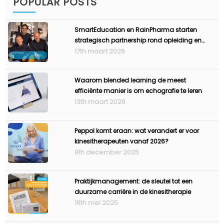
POPULAR POSTS
SmartEducation en RainPharma starten
strategisch partnership rond opleiding en
ondernemerschap
17th maart 2026
Waarom blended learning de meest
efficiënte manier is om echografie te leren
13th maart 2026
Peppol komt eraan: wat verandert er voor
kinesitherapeuten vanaf 2026?
9th december 2025
Praktijkmanagement: de sleutel tot een
duurzame carrière in de kinesitherapie
16th mei 2025