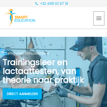
+32 468 02 97 19
< Terug naar cursusaanbod
Trainingsleer en
lactaattesten, van
theorie naar praktijk
DIRECT AANMELDEN