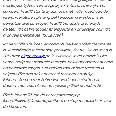
masterjaar tijdens een stage bij emeritus prof. Marijke Van
Kampen. In 2012 startte zij dan ook met volle moed aan de
interuniversitaire opleiding bekkenbodemre-educatie en
perinatale kinesitherapie. In 2013 behaalde zij enerzijds
de titel van bekkenbodemtherapeute en anderzijds ook van
manuele therapeute (KU Leuven).
Na verschillende jaren ervaring als bekkenbodemtherapeute
in verschillende zelfstandige praktijken, richtte Elke de Jong in
2016 haar
eigen praktijk
op in Winksele. In de praktijk is Elke
vooral bezig met manuele therapie, bekkenbodemreëducatie
en perinatale zorgen. Het bekken met al haar facetten is
volgens Elke dan ook het meest fascinerend stukje
lichaam. Samen met Zahra Van Veldhoven startten zij
daarom met veel plezier de opleiding ‘BekkenbodemFit’.
Elke is tevens lid van de beroepsvereniging
Bicap/Pelvired/Oedema/Mathera en stagebegeleidster voor
de KULeuven.