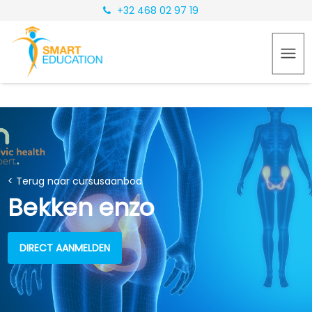
+32 468 02 97 19
< Terug naar cursusaanbod
Bekken enzo
DIRECT AANMELDEN