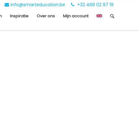
info@smarteducation.be
+32 468 02 97 19
n
Inspiratie
Over ons
Mijn account