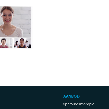
AANBOD
Sportkinesitherapie