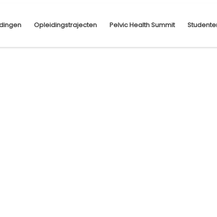
dingen
Opleidingstrajecten
Pelvic Health Summit
Studente