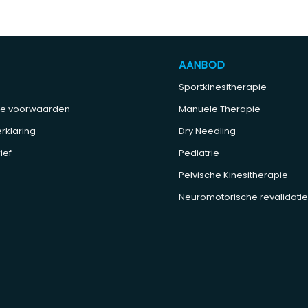
AANBOD
Sportkinesitherapie
e voorwaarden
Manuele Therapie
rklaring
Dry Needling
ief
Pediatrie
Pelvische Kinesitherapie
Neuromotorische revalidati