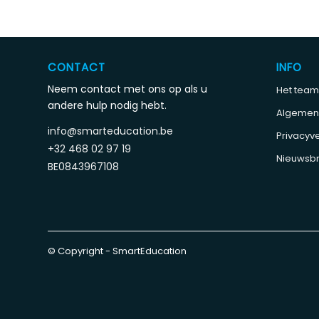
CONTACT
INFO
Neem contact met ons op als u
Het team
andere hulp nodig hebt.
Algemen
info@smarteducation.be
Privacyve
+32 468 02 97 19
Nieuwsbr
BE0843967108
© Copyright - SmartEducation