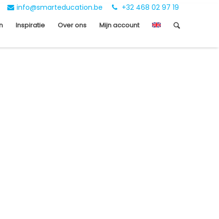
info@smarteducation.be
+32 468 02 97 19
n
Inspiratie
Over ons
Mijn account