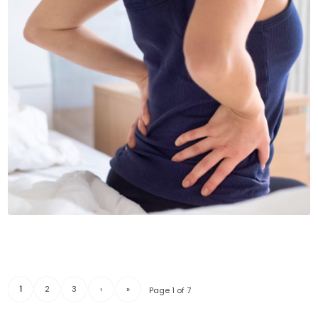
1
2
3
›
»
Page 1 of 7