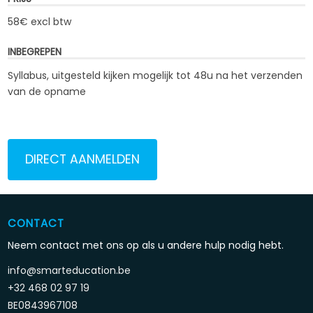
58€ excl btw
INBEGREPEN
Syllabus, uitgesteld kijken mogelijk tot 48u na het verzenden
van de opname
DIRECT AANMELDEN
CONTACT
Neem contact met ons op als u andere hulp nodig hebt.
info@smarteducation.be
+32 468 02 97 19
BE0843967108