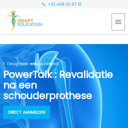
+32 468 02 97 19
< Terug naar cursusaanbod
PowerTalk : Revalidatie
na een
schouderprothese
DIRECT AANMELDEN