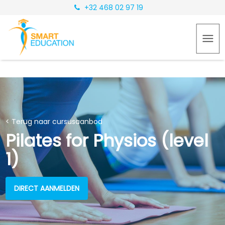
+32 468 02 97 19
< Terug naar cursusaanbod
Pilates for Physios (level
1)
DIRECT AANMELDEN