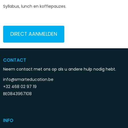
Syllabus, lunch en koffiepauzes.
DIRECT AANMELDEN
CONTACT
Neem contact met ons op als u andere hulp nodig hebt.
info@smarteducation.be
+32 468 02 97 19
BE0843967108
INFO