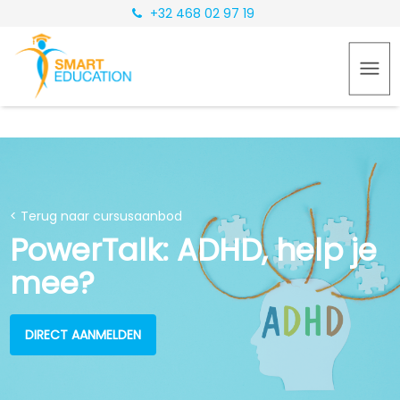
+32 468 02 97 19
< Terug naar cursusaanbod
PowerTalk: ADHD, help je
mee?
DIRECT AANMELDEN