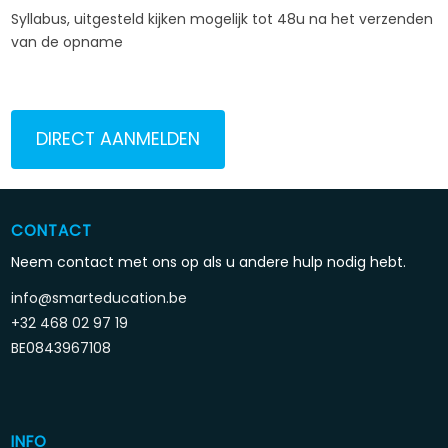
Syllabus, uitgesteld kijken mogelijk tot 48u na het verzenden
van de opname
DIRECT AANMELDEN
CONTACT
Neem contact met ons op als u andere hulp nodig hebt.
info@smarteducation.be
+32 468 02 97 19
BE0843967108
INFO