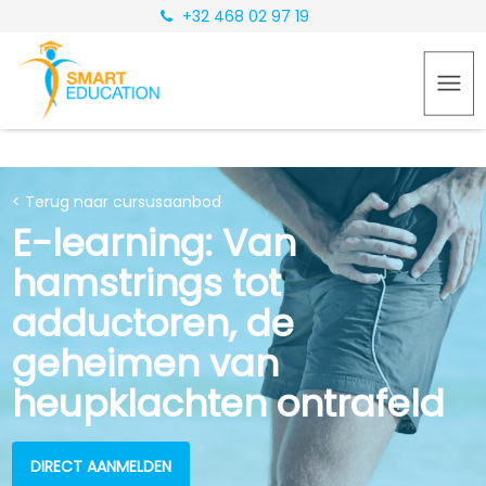
+32 468 02 97 19
< Terug naar cursusaanbod
E-learning: Van
hamstrings tot
adductoren, de
geheimen van
heupklachten ontrafeld
DIRECT AANMELDEN