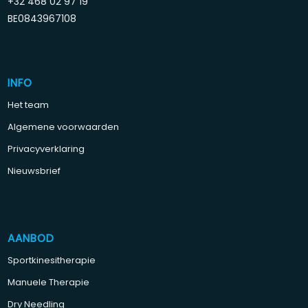
+32 468 02 97 19
BE0843967108
INFO
Het team
Algemene voorwaarden
Privacyverklaring
Nieuwsbrief
AANBOD
Sportkinesitherapie
Manuele Therapie
Dry Needling