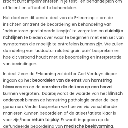
kracht kunt implementeren in je test- en behandelplan om
efficiënt en effectief te behandelen.
Het doel van dit eerste deel van de E-learning is om de
inzichten omtrent de beoordeling en behandeling van
"adductoren gerelateerde liespijn" te vergroten en
duidelijke
richtlijnen
te bieden over waar te beginnen met een set van
symptomen die moeilijk te ontrafelen kunnen zijn. We zullen
de indeling van ‘adductor related groin pain’ bespreken en
hoe dit verband houdt met de beoordeling en interpretatie
van bevindingen.
In deel 2 van de E-learning zal dokter Carl Verduyn dieper
ingaan op het
beoordelen van de ernst
van
hamstring
blessures
en op de
oorzaken die de kans op een herval
kunnen vergroten. Daarbij wordt de waarde van het
klinisch
onderzoek
binnen de hamstring pathologie onder de loep
genomen. Verder bespreken we hoe we via verschillende
manieren kunnen beoordelen of de atleet/atlete klaar is
voor zijn/haar
return to play
. Er wordt ingegaan op de
gefundeerde beoordeling van
medische beeldvorming
,