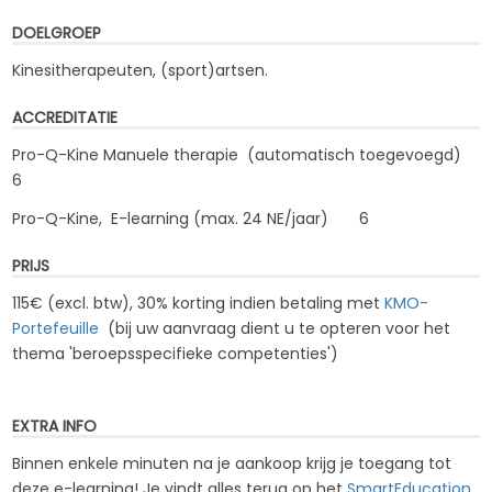
DOELGROEP
Kinesitherapeuten, (sport)artsen.
ACCREDITATIE
Pro-Q-Kine Manuele therapie (automatisch toegevoegd)
6
Pro-Q-Kine, E-learning (max. 24 NE/jaar) 6
PRIJS
115€ (excl. btw), 30% korting indien betaling met
KMO-
Portefeuille
(bij uw aanvraag dient u te opteren voor het
thema '
beroepsspecifieke competenties
')
EXTRA INFO
Binnen enkele minuten na je aankoop krijg je toegang tot
deze e-learning! Je vindt alles terug op het
SmartEducation