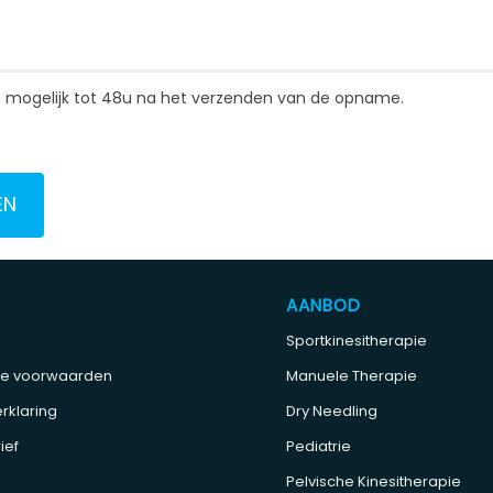
ken mogelijk tot 48u na het verzenden van de opname.
EN
AANBOD
Sportkinesitherapie
e voorwaarden
Manuele Therapie
rklaring
Dry Needling
ief
Pediatrie
Pelvische Kinesitherapie