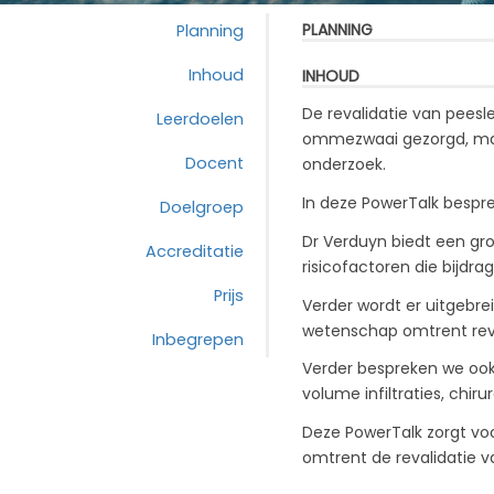
PLANNING
Planning
Inhoud
INHOUD
De revalidatie van peesle
Leerdoelen
ommezwaai gezorgd, maar
Docent
onderzoek.
In deze PowerTalk bespre
Doelgroep
Dr Verduyn biedt een gr
Accreditatie
risicofactoren die bijdr
Prijs
Verder wordt er uitgebr
wetenschap omtrent reva
Inbegrepen
Verder bespreken we oo
volume infiltraties, chiru
Deze PowerTalk zorgt v
omtrent de revalidatie v