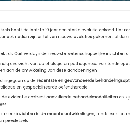
tsels heeft de laatste 10 jaar een sterke evolutie gekend. Het mo
 ook nadien zijn er tal van nieuwe evoluties gekomen, al dan
ekt dr. Carl Verduyn de nieuwste wetenschappelijke inzichten 
ondig overzicht van de etiologie en pathogenese van tendinopat
agen aan de ontwikkeling van deze aandoeningen.
eid ingegaan op de
recentste en geavanceerde behandelingsopt
lidatie en gespecialiseerde oefentherapie.
k de evidentie omtrent
aanvullende behandelmodaliteiten
als z
rgie…
oor meer
inzichten in de recente ontwikkelingen
, tendensen en m
an peesletsels.