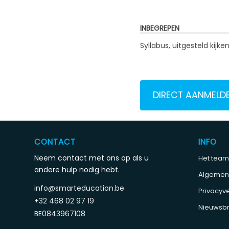
INBEGREPEN
Syllabus, uitgesteld kij
DIRECT AANMELD
CONTACT
INFO
Neem contact met ons op als u
Het team
andere hulp nodig hebt.
Algemen
info@smarteducation.be
Privacyve
+32 468 02 97 19
Nieuwsbr
BE0843967108