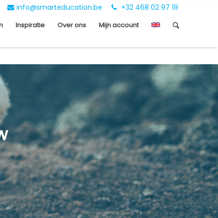
info@smarteducation.be
+32 468 02 97 19
n
Inspiratie
Over ons
Mijn account
w