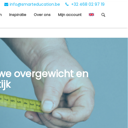
info@smarteducation.be
+32 468 02 97 19
n
Inspiratie
Over ons
Mijn account
 we overgewicht en
ijk