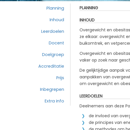
PLANNING
Planning
Inhoud
INHOUD
Overgewicht en obesitas
Leerdoelen
ze elkaar: overgewicht e
Docent
buikomtrek, en vetperce
Overgewicht en obesitas
Doelgroep
vaker op zoek naar gesch
Accreditatie
De gelijktijdige aanpak v
aanpakken van overgewich
Prijs
om overgewicht en obesi
Inbegrepen
LEERDOELEN
Extra info
Deelnemers aan deze Powe
de invloed van over
de principes van en
de methodes om het