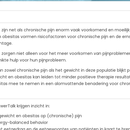
 zijn net als chronische pijn enorm vaak voorkomend en moeili
n obesitas vormen risicofactoren voor chronische pijn en de erns
ntage.
 zorgen niet alleen voor het meer voorkomen van pijnproblem
ikte hulp voor hun pijnprobleem.
an zowel chronische pijn als het gewicht in deze populatie blijkt p
t en obesitas kan leiden tot minder positieve therapie resulta
tas mee te nemen in een alomvattende benadering voor chroni
rTalk krijgen inzicht in:
gewicht en obesitas op (chronische) pijn
ergy-balanced behavior
 eetgedrag en de eetgewoontes van patiënten in kaart te bre