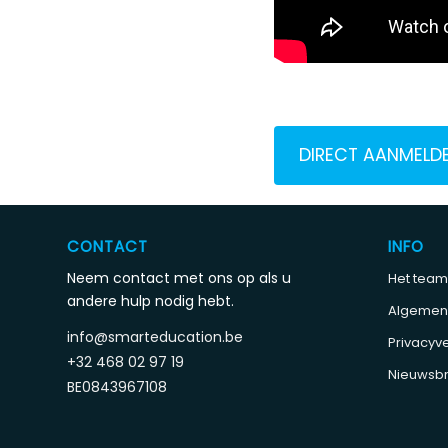
DIRECT AANMELD
CONTACT
INFO
Neem contact met ons op als u
Het team
andere hulp nodig hebt.
Algemen
info@smarteducation.be
Privacyve
+32 468 02 97 19
Nieuwsbr
BE0843967108