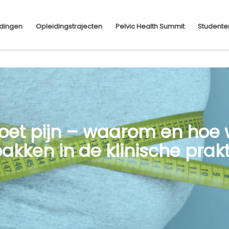
dingen
Opleidingstrajecten
Pelvic Health Summit
Studente
doet pijn – waarom en hoe
kken in de klinische prakt