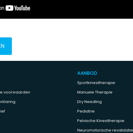
EN
AANBOD
Sportkinesitherapie
e voorwaarden
Manuele Therapie
rklaring
Dry Needling
ief
Pediatrie
Pelvische Kinesitherapie
Neuromotorische revalidati