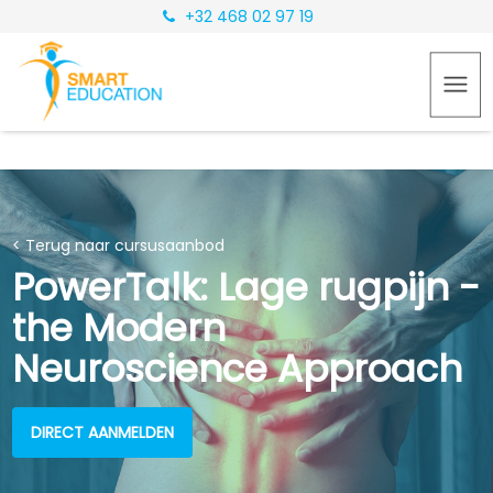
+32 468 02 97 19
< Terug naar cursusaanbod
PowerTalk: Lage rugpijn -
the Modern
Neuroscience Approach
DIRECT AANMELDEN