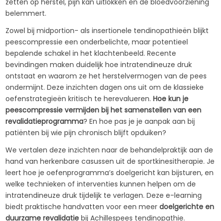
zetten op herstel, pijn kan uitlokken en de bloedvoorziening
belemmert.
Zowel bij midportion- als insertionele tendinopathieën blijkt
peescompressie een onderbelichte, maar potentieel
bepalende schakel in het klachtenbeeld. Recente
bevindingen maken duidelijk hoe intratendineuze druk
ontstaat en waarom ze het herstelvermogen van de pees
ondermijnt. Deze inzichten dagen ons uit om de klassieke
oefenstrategieën kritisch te herevalueren.
Hoe kun je
peescompressie vermijden bij het samenstellen van een
revalidatieprogramma
? En hoe pas je je aanpak aan bij
patiënten bij wie pijn chronisch blijft opduiken?
We vertalen deze inzichten naar de behandelpraktijk aan de
hand van herkenbare casussen uit de sportkinesitherapie. Je
leert hoe je oefenprogramma’s doelgericht kan bijsturen, en
welke technieken of interventies kunnen helpen om de
intratendineuze druk tijdelijk te verlagen. Deze e-learning
biedt praktische handvatten voor een meer
doelgerichte en
duurzame revalidatie
bij Achillespees tendinopathie.