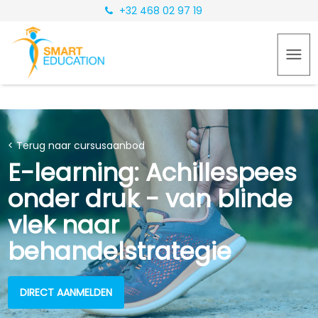
+32 468 02 97 19
< Terug naar cursusaanbod
E-learning: Achillespees
onder druk - van blinde
vlek naar
behandelstrategie
DIRECT AANMELDEN