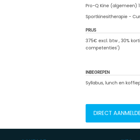
Pro-Q Kine (algemeen) 
Sportkinesitherapie - C
PRIJS
375€ excl. btw , 30% kor
competenties
')
INBEGREPEN
Syllabus, lunch en koffie
DIRECT AANMELD