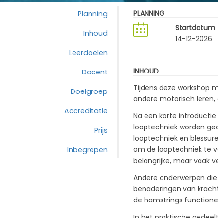
PLANNING
Planning
Startdatum
Inhoud
14-12-2026
Leerdoelen
INHOUD
Docent
Tijdens deze workshop m
Doelgroep
andere motorisch leren
Accreditatie
Na een korte introductie
looptechniek worden gea
Prijs
looptechniek en blessure
om de looptechniek te ve
Inbegrepen
belangrijke, maar vaak v
Andere onderwerpen die a
benaderingen van krachttr
de hamstrings functioner
In het praktische gedeel