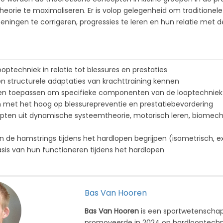
heorie te maximaliseren. Er is volop gelegenheid om traditione
eningen te corrigeren, progressies te leren en hun relatie met
optechniek in relatie tot blessures en prestaties
en structurele adaptaties van krachttraining kennen
en toepassen om specifieke componenten van de looptechniek t
n met het hoog op blessurepreventie en prestatiebevordering
pten uit dynamische systeemtheorie, motorisch leren, biomech
n de hamstrings tijdens het hardlopen begrijpen (isometrisch, e
sis van hun functioneren tijdens het hardlopen
Bas Van Hooren
Bas Van Hooren
is een sportwetenschappe
promoveerde in 2024 op hardlooptechni