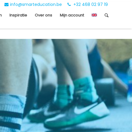
info@smarteducation.be
+32 468 02 97 19
n
Inspiratie
Over ons
Mijn account