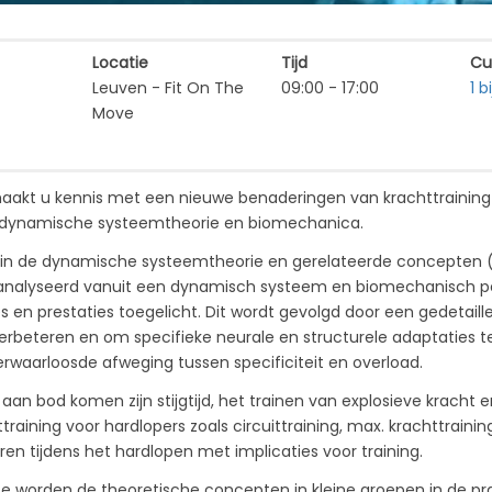
Locatie
Tijd
Cu
Leuven - Fit On The 
09:00 - 17:00
1 
Move
aakt u kennis met een nieuwe benaderingen van krachttraining v
, dynamische systeemtheorie en biomechanica.
 in de dynamische systeemtheorie en gerelateerde concepten (z
nalyseerd vanuit een dynamisch systeem en biomechanisch persp
s en prestaties toegelicht. Dit wordt gevolgd door een gedetaill
rbeteren en om specifieke neurale en structurele adaptaties te 
erwaarloosde afweging tussen specificiteit en overload.
an bod komen zijn stijgtijd, het trainen van explosieve kracht 
aining voor hardlopers zoals circuittraining, max. krachttrainin
en tijdens het hardlopen met implicaties voor training.
te worden de theoretische concepten in kleine groepen in de pr