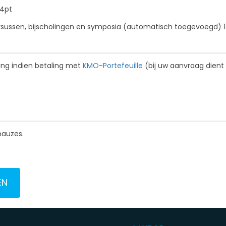
14pt
ursussen, bijscholingen en symposia (automatisch toegevoegd) 
ting indien betaling met
KMO-Portefeuille
(bij uw aanvraag dient
pauzes.
EN