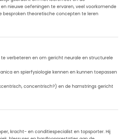
le en nieuwe oefeningen te ervaren, veel voorkomende
 de besproken theoretische concepten te leren
e verbeteren en om gericht neurale en structurele
anica en spierfysiologie kennen en kunnen toepassen
xcentrisch, concentrisch?) en de hamstrings gericht
r, kracht- en conditiespecialist en topsporter. Hij
ek, blessures en hardloopprestaties aan de