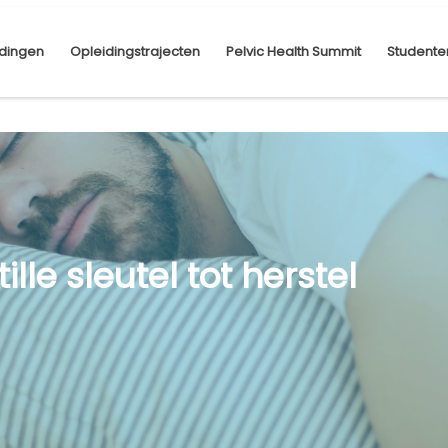
dingen
Opleidingstrajecten
Pelvic Health Summit
Studente
ille sleutel tot herstel