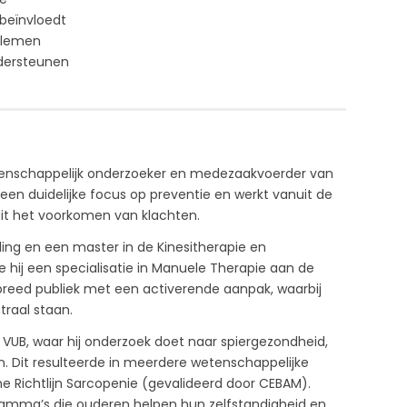
 beïnvloedt
oblemen
dersteunen
etenschappelijk onderzoeker en medezaakvoerder van
een duidelijke focus op preventie en werkt vanuit de
uit het voorkomen van klachten.
ing en een master in de Kinesitherapie en
hij een specialisatie in Manuele Therapie aan de
n breed publiek met een activerende aanpak, waarbij
traal staan.
 VUB, waar hij onderzoek doet naar spiergezondheid,
n. Dit resulteerde in meerdere wetenschappelijke
he Richtlijn Sarcopenie (gevalideerd door CEBAM).
amma’s die ouderen helpen hun zelfstandigheid en