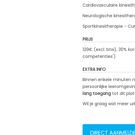
Cardiovasculaire kinesi
Neurologische kinesithe
Sportkinesitherapie - C
PRIJS
129€ (excl. btw), 30% ko
competenties
')
EXTRA INFO
Binnen enkele minuten na
persoonlijke leeromgevi
lang toegang
tot dit pla
Wil je graag wat meer ui
DIRECT AANMELD