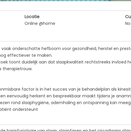
Locatie
Cu
Online @home
No
n vaak onderschatte hefboom voor gezondheid, herstel en prest
og effectiever te maken.
k toont duidelijk aan dat slaapkwaliteit rechtstreeks invloed he
s therapietrouw.
misbare factor is in het succes van je behandelplan als kinesi
men eenvoudig herkent en bespreekbaar maakt tijdens je anam
iezen rond slaaphygiëne, ademhaling en ontspanning kan meeg
atiënt ondersteunt
 de basisfysiologie van slaap, slaapfasen en het circadiaans rit