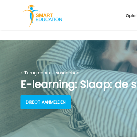
Oplei
< Terug naar cursusaanbod
E-learning: Slaap: de st
DIRECT AANMELDEN