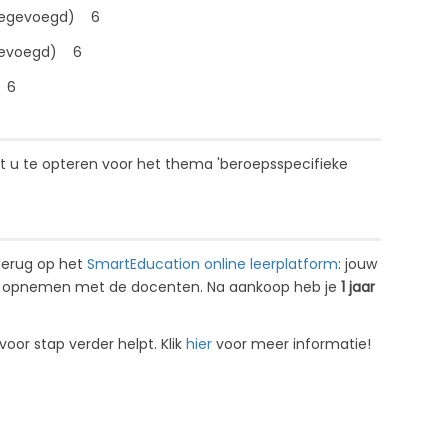
 toegevoegd) 6
egevoegd) 6
) 6
t u te opteren voor het thema '
beroepsspecifieke
 terug op het
SmartEducation online leerplatform
: jouw
kan opnemen met de docenten. Na aankoop heb je
1 jaar
or stap verder helpt. Klik
hier
voor meer informatie!