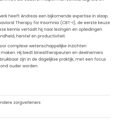
 werk heeft Andreas een bijkomende expertise in slaap.
ehavioral Therapy for Insomnia (CBT-I), de eerste keuze
ze kennis vertaalt hij naar lezingen en opleidingen
ondheid, herstel en productiviteit.
door complexe wetenschappelijke inzichten
e maken. Hij biedt kinesitherapeuten en deelnemers
uikbaar zijn in de dagelijkse praktijk, met een focus
ezond ouder worden.
andere zorgverleners