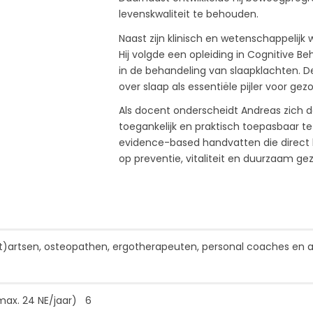
levenskwaliteit te behouden.
Naast zijn klinisch en wetenschappelijk
Hij volgde een opleiding in Cognitive B
in de behandeling van slaapklachten. De
over slaap als essentiële pijler voor gez
Als docent onderscheidt Andreas zich 
toegankelijk en praktisch toepasbaar t
evidence-based handvatten die direct br
op preventie, vitaliteit en duurzaam g
rt)artsen, osteopathen, ergotherapeuten, personal coaches en 
max. 24 NE/jaar) 6