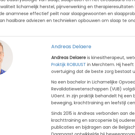
waliteit lichamelijk herstel, pijnverwerking en therapieresultaten
s de anamnese effectief peilt naar slaapgewoonten en slaappr
 aan haalbare adviezen en technieken opbouwen om slaap te on
Andreas Delaere
Andreas Delaere
is kinesitherapeut, w
Praktijk ROBUUST
in Merchtem. Hij heeft 
overtuiging dat de beste zorg bestaat 
Na een bachelor in Lichamelijke Opvoed
Revalidatiewetenschappen (VUB) volgde 
UGent. In zijn praktijk behandelt hij ee
beweging, krachttraining en leefstijl cen
Sinds 2015 is Andreas verbonden aan de
krachttraining en sarcopenie bij oudere
publicaties en bijdragen aan de Belgisc
Daarnaast ontwikkelde hij beweegprogr