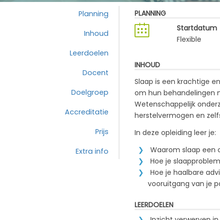
PLANNING
Planning
Startdatum
Inhoud
Flexible
Leerdoelen
INHOUD
Docent
Slaap is een krachtige e
Doelgroep
om hun behandelingen n
Wetenschappelijk onderzoe
Accreditatie
herstelvermogen en zelf
Prijs
In deze opleiding leer je:
Waarom slaap een on
Extra info
Hoe je slaapproble
Hoe je haalbare adv
vooruitgang van je p
LEERDOELEN
Inzicht verwerven in