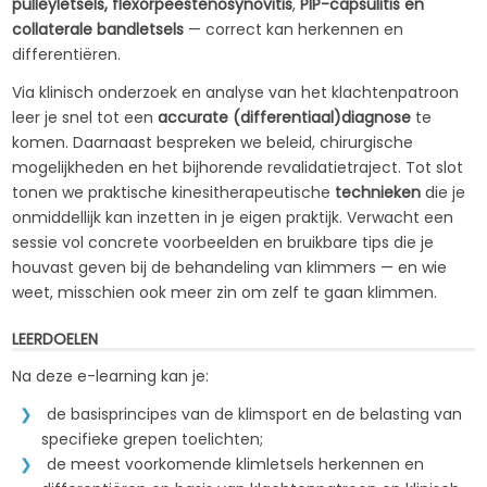
pulleyletsels, flexorpeestenosynovitis
,
PIP-capsulitis en
collaterale bandletsels
— correct kan herkennen en
differentiëren.
Via klinisch onderzoek en analyse van het klachtenpatroon
leer je snel tot een
accurate (differentiaal)diagnose
te
komen. Daarnaast bespreken we beleid, chirurgische
mogelijkheden en het bijhorende revalidatietraject. Tot slot
tonen we praktische kinesitherapeutische
technieken
die je
onmiddellijk kan inzetten in je eigen praktijk. Verwacht een
sessie vol concrete voorbeelden en bruikbare tips die je
houvast geven bij de behandeling van klimmers — en wie
weet, misschien ook meer zin om zelf te gaan klimmen.
LEERDOELEN
Na deze e-learning kan je:
de basisprincipes van de klimsport en de belasting van
specifieke grepen toelichten;
de meest voorkomende klimletsels herkennen en