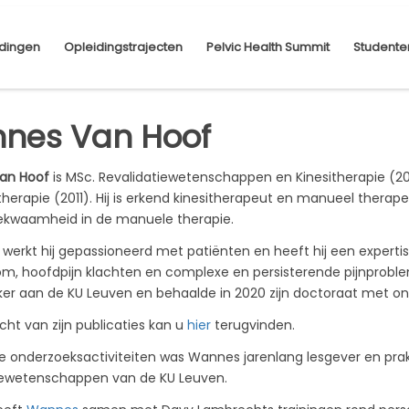
dingen
Opleidingstrajecten
Pelvic Health Summit
Studente
nes Van Hoof
an Hoof
is MSc. Revalidatiewetenschappen en Kinesitherapie (201
herapie (2011). Hij is erkend kinesitherapeut en manueel thera
kwaamheid in de manuele therapie.
0 werkt hij gepassioneerd met patiënten en heeft hij een expert
om, hoofdpijn klachten en complexe en persisterende pijnproble
r aan de KU Leuven en behaalde in 2020 zijn doctoraat met on
cht van zijn publicaties kan u
hier
terugvinden.
e onderzoeksactiviteiten was Wannes jarenlang lesgever en prak
iewetenschappen van de KU Leuven.