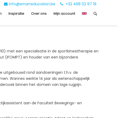
info@smarteducation.be
+32 468 02 97 19
n
Inspiratie
Over ons
Mijn account
0) met een specialisatie in de sportkinesitherapie en
peut (IFOMPT) en houder van een bijzondere
ise uitgebouwd rond aandoeningen t.h.v. de
men. Wannes werkte 14 jaar als wetenschappelijk
derzoek binnen het domein van lage rugpijn.
tijkassistent aan de Faculteit Bewegings- en