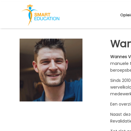
Oplei
Wan
Wannes V
manuele t
beroepsbe
Sinds 201
wervelkol
medewerke
Een overzi
Naast dez
Revalidat