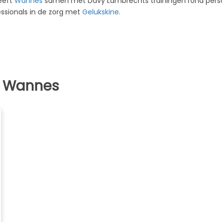
geeft
Wannes
samen met Davy Lambrechts trainingen rond persoo
essionals in de zorg met
Gelukskine
.
r Wannes