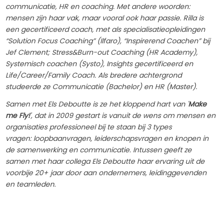
communicatie, HR en coaching. Met andere woorden:
mensen zijn haar vak, maar vooral ook haar passie.
Rilla is
een gecertificeerd coach, met als specialisatieopleidingen
“Solution Focus Coaching” (Ilfaro), “Inspirerend Coachen” bij
Jef Clement; Stress&Burn-out Coaching (HR Academy),
Systemisch coachen (Systo), Insights gecertificeerd en
Life/Career/Family Coach.
Als bredere achtergrond
studeerde ze Communicatie (Bachelor) en HR (Master).
Samen met Els Deboutte is ze het kloppend hart van '
Make
me Fly!
', dat in 2009 gestart is vanuit de wens om mensen en
organisaties professioneel bij te staan bij 3 types
vragen: loopbaanvragen, leiderschapsvragen en knopen in
de samenwerking en communicatie. Intussen geeft ze
samen met haar collega Els Deboutte haar ervaring uit de
voorbije 20+ jaar door aan ondernemers, leidinggevenden
en teamleden.