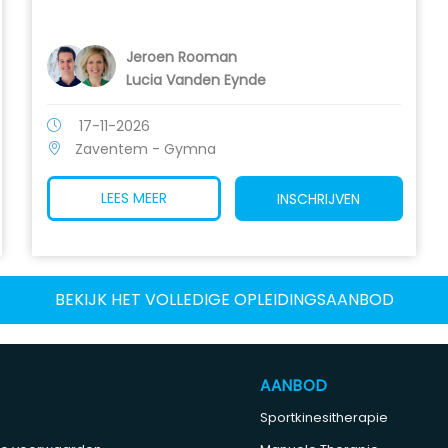
Jeroen Rooman
Lucia Vanden Eynde
17-11-2026
Zaventem - Gymna
LEES MEER
INSCHRIJVEN
BEKIJK HET VOLLEDIGE OPLEIDINGSAANBOD
AANBOD
Sportkinesitherapie