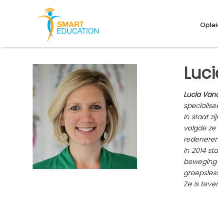
Oplei
Luc
Lucia Va
specialis
In staat z
volgde ze 
redeneren
In 2014 st
beweging 
groepsles
Ze is teve