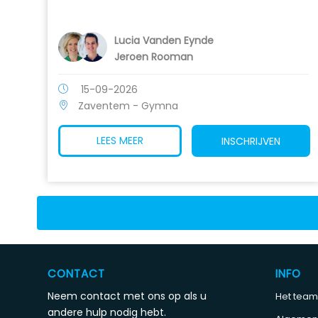
Lucia Vanden Eynde
Jeroen Rooman
15-09-2026
Zaventem - Gymna
LEES MEER
INSCHRIJVEN
CONTACT
INFO
Neem contact met ons op als u
Het team
andere hulp nodig hebt.