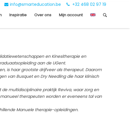
info@smarteducation.be
+32 468 02 97 19
n
Inspiratie
Over ons
Mijn account
alidatiewetenschappen en Kinesitherapie en
graduaatsopleiding aan de UGent.
n, is haar grootste drijfveer als therapeut. Daarom
ngen van Busquet en Dry Needling die haar klinisch
t de multidisciplinaire praktijk Reviva, waar zorg en
n manueel therapeuten worden er eveneens tal van
chillende Manuele therapie-opleidingen.