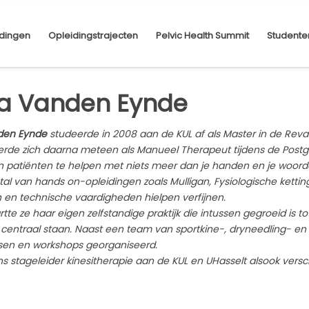
dingen
Opleidingstrajecten
Pelvic Health Summit
Studente
ia Vanden Eynde
nden Eynde
studeerde in 2008 aan de KUL af als Master in de Rev
eerde zich daarna meteen als Manueel Therapeut tijdens de Post
ijn patiënten te helpen met niets meer dan je handen en je woorde
tal van hands on-opleidingen zoals Mulligan, Fysiologische ketti
 en technische vaardigheden hielpen verfijnen.
artte ze haar eigen zelfstandige praktijk die intussen gegroeid is to
centraal staan. Naast een team van sportkine-, dryneedling- e
sen en workshops georganiseerd.
ns stageleider kinesitherapie aan de KUL en UHasselt alsook vers