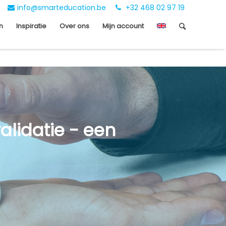
info@smarteducation.be
+32 468 02 97 19
n
Inspiratie
Over ons
Mijn account
alidatie - een