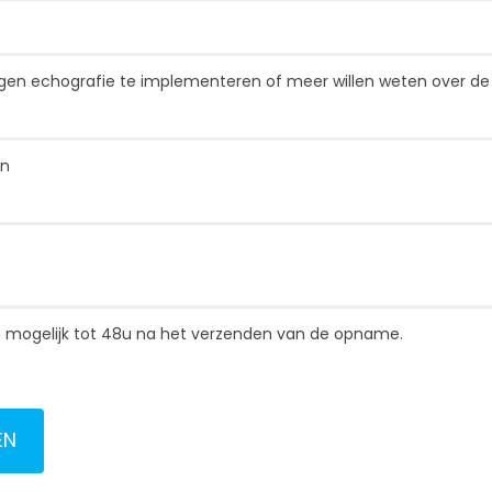
egen echografie te implementeren of meer willen weten over d
en
ken mogelijk tot 48u na het verzenden van de opname.
EN