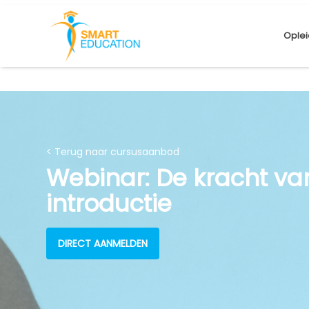
Oplei
< Terug naar cursusaanbod
Webinar: De kracht va
introductie
DIRECT AANMELDEN