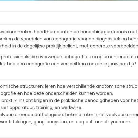
e webinar maken handtherapeuten en handchirurgen kennis met 
preken de voordelen van echografie voor de diagnostiek en be
heid in de dagelijkse praktijk belicht, met concrete voorbeelden
oor professionals die overwegen echografie te implementeren of
tdek hoe een echografie een verschil kan maken in jouw praktijk!
mische structuren: leren hoe verschillende anatomische structu
hografie en hoe deze onderscheiden kunnen worden.
praktijk: inzicht krijgen in de praktische benodigdheden voor he
sief apparatuur, training, en werkwijze.
eelvoorkomende pathologieën: bekend raken met veelvoorkomend
esontstekingen, ganglioncysten, en carpaal tunnel syndroom.