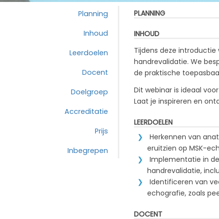
PLANNING
Planning
Inhoud
INHOUD
Tijdens deze introducti
Leerdoelen
handrevalidatie. We bes
Docent
de praktische toepasbaar
Dit webinar is ideaal v
Doelgroep
Laat je inspireren en on
Accreditatie
LEERDOELEN
Prijs
Herkennen van anato
eruitzien op MSK-ec
Inbegrepen
Implementatie in de 
handrevalidatie, inclu
Identificeren van v
echografie, zoals pe
DOCENT