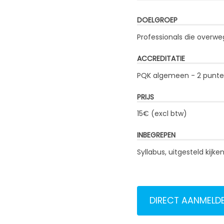
DOELGROEP
Professionals die overw
ACCREDITATIE
PQK algemeen - 2 punt
PRIJS
15€ (excl btw)
INBEGREPEN
Syllabus, uitgesteld kij
DIRECT AANMELD