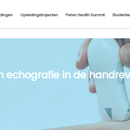
dingen
Opleidingstrajecten
Pelvic Health Summit
Studente
n echografie in de handrev