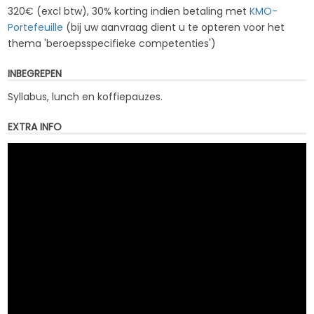
320€ (excl btw), 30% korting indien betaling met
KMO-
Portefeuille
(bij uw aanvraag dient u te opteren voor het
thema '
beroepsspecifieke competenties
')
INBEGREPEN
Syllabus, lunch en koffiepauzes.
EXTRA INFO