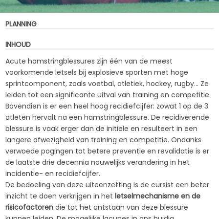
PLANNING
INHOUD
Acute hamstringblessures zijn één van de meest
voorkomende letsels bij explosieve sporten met hoge
sprintcomponent, zoals voetbal, atletiek, hockey, rugby... Ze
leiden tot een significante uitval van training en competitie.
Bovendien is er een heel hoog recidiefcijfer: zowat 1 op de 3
atleten hervalt na een hamstringblessure. De recidiverende
blessure is vaak erger dan de initiële en resulteert in een
langere afwezigheid van training en competitie. Ondanks
verwoede pogingen tot betere preventie en revalidatie is er
de laatste drie decennia nauwelijks verandering in het
incidentie- en recidiefcijfer.
De bedoeling van deze uiteenzetting is de cursist een beter
inzicht te doen verkrijgen in het
letselmechanisme en de
risicofactoren
die tot het ontstaan van deze blessure
kunnen leiden. De mogelijke lacunes in ons huidig