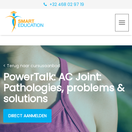
+32 468 02 97 19
< Terug naar cursusaanbod
PowerTalk: AC Joint:
Pathologies, problems &
solutions
DIRECT AANMELDEN