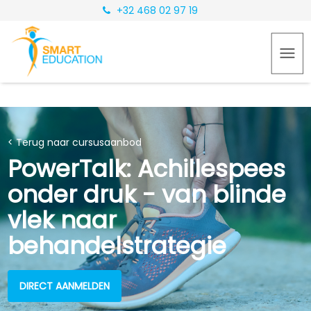
+32 468 02 97 19
< Terug naar cursusaanbod
PowerTalk: Achillespees
onder druk - van blinde
vlek naar
behandelstrategie
DIRECT AANMELDEN